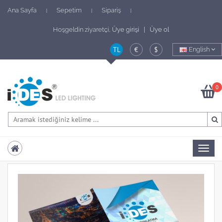
Ana Sayfa
Sepetim
Sipariş
|
|
|
Hoşgeldin ziyaretçi,
Üye girişi | Üye ol
TL
€
$
English
0