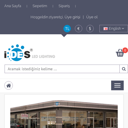
Ana Sayfa
Sepetim
Sipariş
|
|
|
Hoşgeldin ziyaretçi,
Üye girişi | Üye ol
TL
€
$
English
0