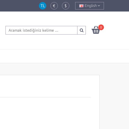
TL
€
$
English
0