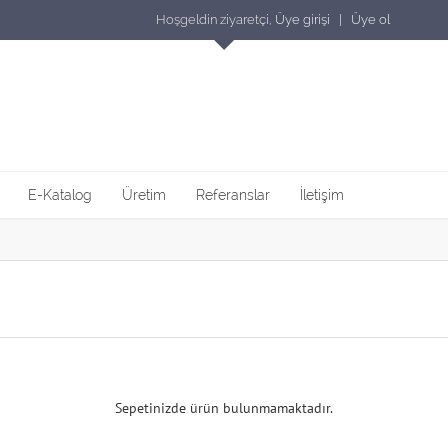
Hoşgeldin ziyaretçi,
Üye girişi | Üye ol
E-Katalog
Üretim
Referanslar
İletişim
Sepetinizde ürün bulunmamaktadır.