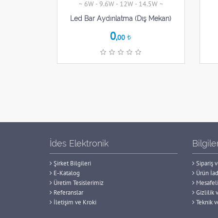
~ 6W - 9.6W - 12W - 14.5W ~
Led Bar Aydınlatma (Dış Mekan)
0
,00
İdes Elektronik
Bilgil
Şirket Bilgileri
Sipariş
E-Katalog
Ürün İad
Üretim Tesislerimiz
Mesafeli
Referanslar
Gizlilik 
İletişim ve Kroki
Teknik v