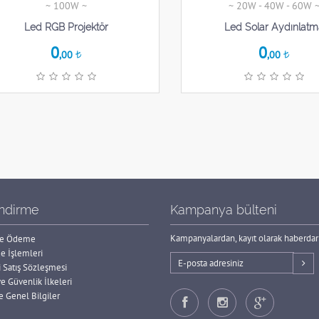
~ 100W ~
~ 20W - 40W - 60W 
Led RGB Projektör
Led Solar Aydınlat
0
0
,00
,00
endirme
Kampanya bülteni
Kampanyalardan, kayıt olarak haberdar
 ve Ödeme
e İşlemleri
 Satış Sözleşmesi
ve Güvenlik İlkeleri
e Genel Bilgiler