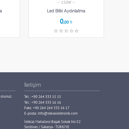
~
~ 150W ~
ma
Led Bitki Aydınlatma
0
,00
İletişim
 olunuz.
Tel.:
+90 264 333 15 15
Tel.:
+90 264 333 16 16
Faks: +90 264 264 333 16 17
E-posta:
info@ideselektronik.com
İstiklal Mahallesi Başak Sokak No:52
Serdivan / Sakarya - TÜRKİYE