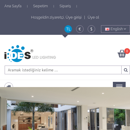
Ana Sayfa
Sepetim
Sipariş
|
|
|
Hoşgeldin ziyaretçi,
Üye girişi | Üye ol
TL
€
$
English
0