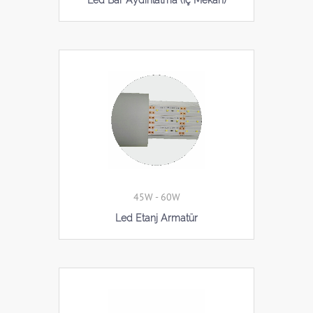
Led Bar Aydınlatma (İç Mekan)
45W - 60W
Led Etanj Armatür