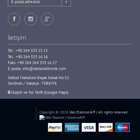
İletişim
Tel.:
+90 264 333 15 15
Tel.:
+90 264 333 16 16
Faks: +90 264 264 333 16 17
E-posta:
info@ideselektronik.com
İstiklal Mahallesi Başak Sokak No:52
Serdivan / Sakarya - TÜRKİYE
Ulaşım ve Yol Tarifi (Google Maps)
Copyright © 2026
İdes Elektronik® | All rights reserved.